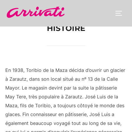
Aller
au
PERM
contenu
HISTOIRE
En 1938, Toribio de la Maza décida d’ouvrir un glacier
à Zarautz, dans son local situé au nº 13 de la Calle
Mayor. Le magasin devint par la suite la pâtisserie
May Tere, très populaire à Zarautz. José Luis de la
Maza, fils de Toribio, a toujours côtoyé le monde des
glaces. Fin connaisseur en pâtisserie, José Luis a
également beaucoup voyagé tout au long de sa vie,
ce qui lui a permis d’acquérir l’expérience nécessaire